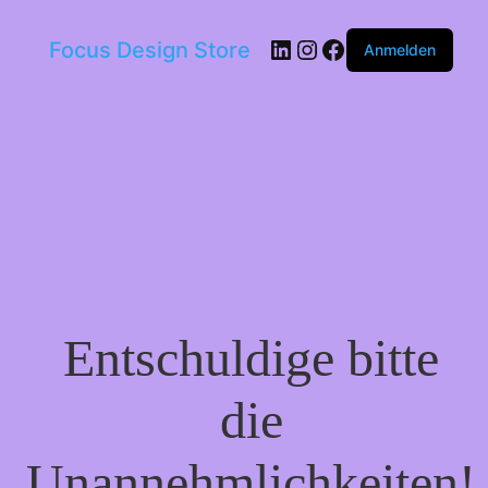
LinkedIn
Instagram
Facebook
Focus Design Store
Anmelden
Entschuldige bitte
die
Unannehmlichkeiten!