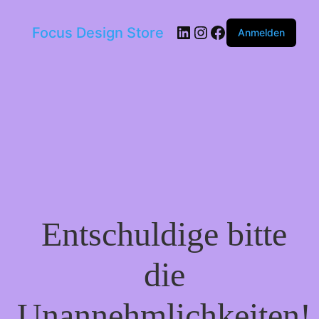
LinkedIn
Instagram
Facebook
Focus Design Store
Anmelden
Entschuldige bitte
die
Unannehmlichkeiten!