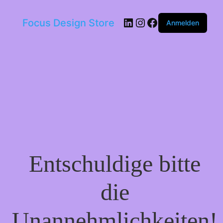
LinkedIn
Instagram
Facebook
Focus Design Store
Anmelden
Entschuldige bitte
die
Unannehmlichkeiten!