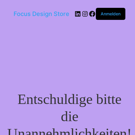
LinkedIn
Instagram
Facebook
Focus Design Store
Anmelden
Entschuldige bitte
die
Unannehmlichkeiten!