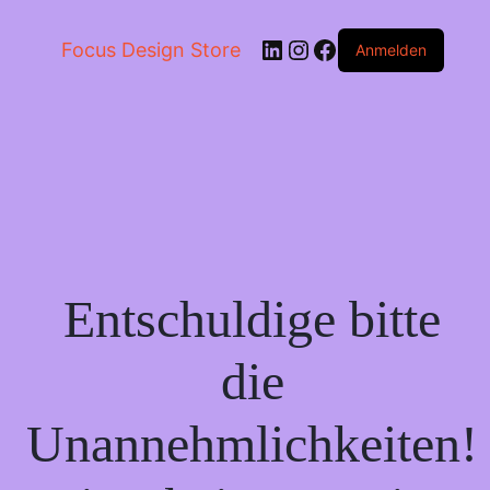
LinkedIn
Instagram
Facebook
Focus Design Store
Anmelden
Entschuldige bitte
die
Unannehmlichkeiten!