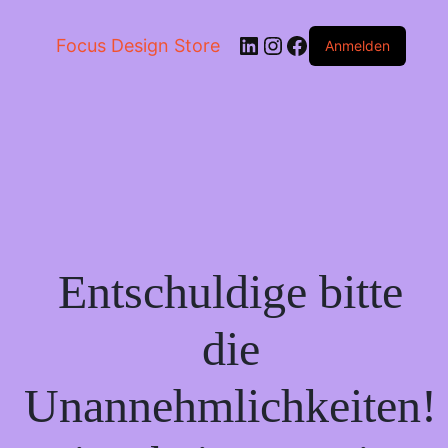
LinkedIn
Instagram
Facebook
Focus Design Store
Anmelden
Entschuldige bitte
die
Unannehmlichkeiten!