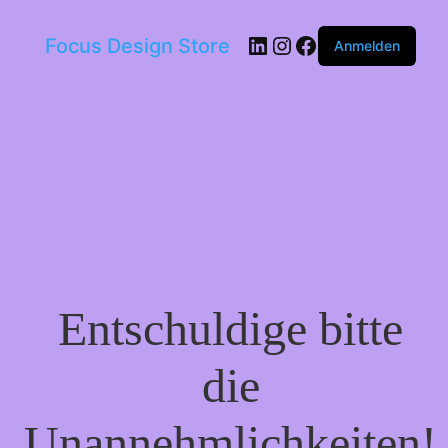
LinkedIn
Instagram
Facebook
Focus Design Store
Anmelden
Entschuldige bitte
die
Unannehmlichkeiten!