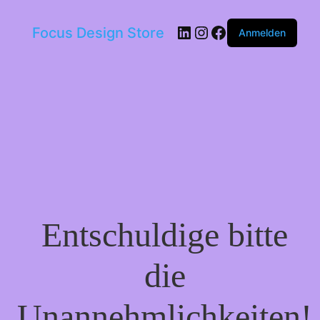
LinkedIn
Instagram
Facebook
Focus Design Store
Anmelden
Entschuldige bitte
die
Unannehmlichkeiten!