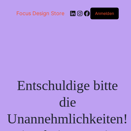
LinkedIn
Instagram
Facebook
Focus Design Store
Anmelden
Entschuldige bitte
die
Unannehmlichkeiten!