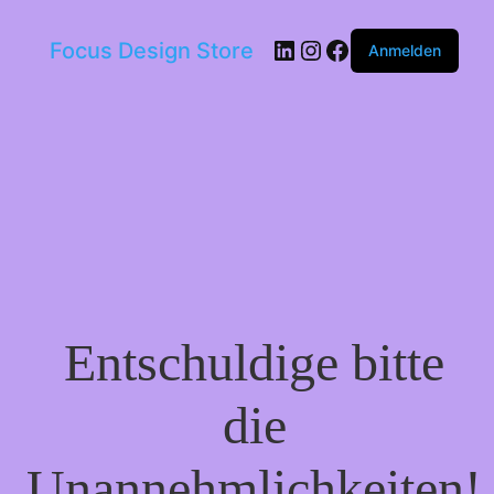
LinkedIn
Instagram
Facebook
Focus Design Store
Anmelden
Entschuldige bitte
die
Unannehmlichkeiten!