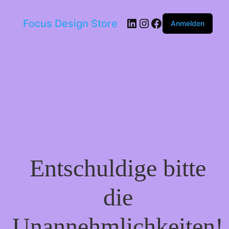
LinkedIn
Instagram
Facebook
Focus Design Store
Anmelden
Entschuldige bitte
die
Unannehmlichkeiten!