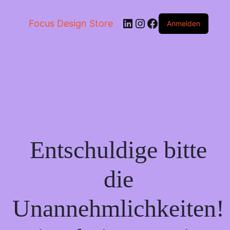
LinkedIn
Instagram
Facebook
Focus Design Store
Anmelden
Entschuldige bitte
die
Unannehmlichkeiten!