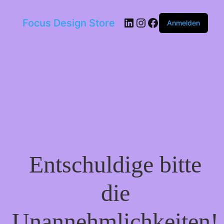
LinkedIn
Instagram
Facebook
Focus Design Store
Anmelden
Entschuldige bitte
die
Unannehmlichkeiten!