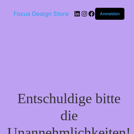
LinkedIn
Instagram
Facebook
Focus Design Store
Anmelden
Entschuldige bitte
die
Unannehmlichkeiten!