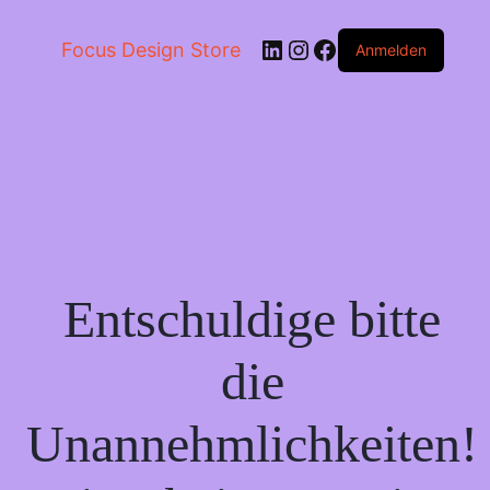
LinkedIn
Instagram
Facebook
Focus Design Store
Anmelden
Entschuldige bitte
die
Unannehmlichkeiten!