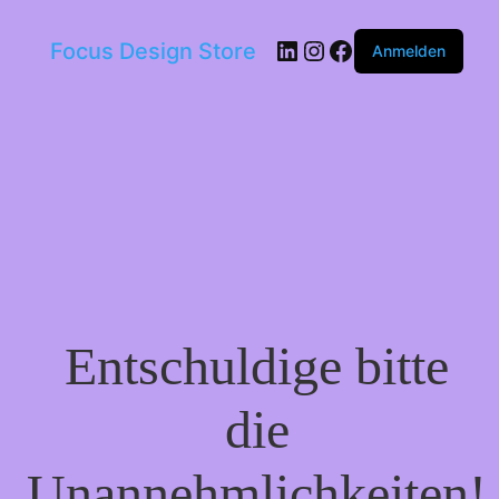
LinkedIn
Instagram
Facebook
Focus Design Store
Anmelden
Entschuldige bitte
die
Unannehmlichkeiten!