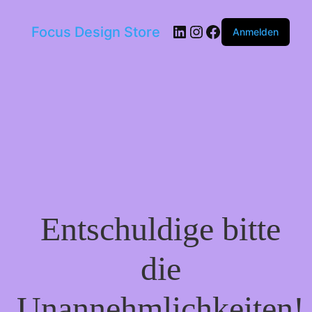
LinkedIn
Instagram
Facebook
Focus Design Store
Anmelden
Entschuldige bitte
die
Unannehmlichkeiten!