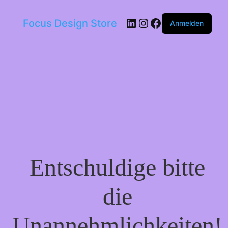
LinkedIn
Instagram
Facebook
Focus Design Store
Anmelden
Entschuldige bitte
die
Unannehmlichkeiten!