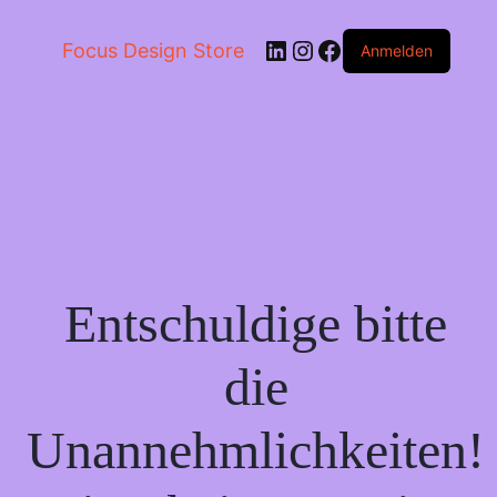
LinkedIn
Instagram
Facebook
Focus Design Store
Anmelden
Entschuldige bitte
die
Unannehmlichkeiten!