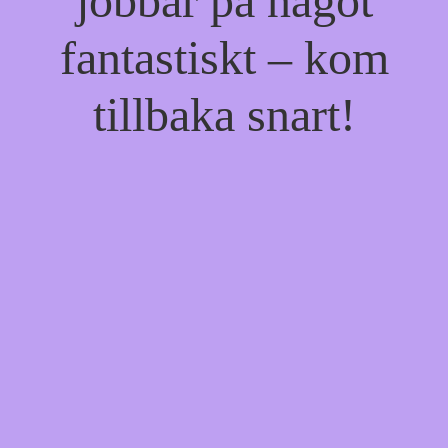
jobbar på något
fantastiskt – kom
tillbaka snart!