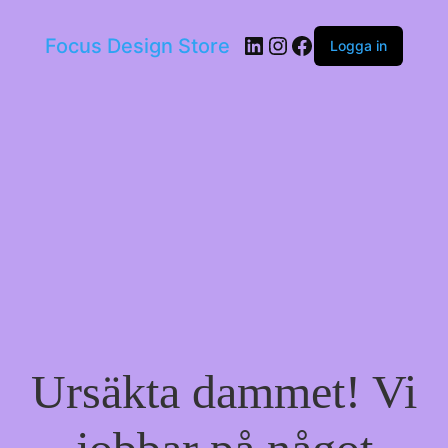
LinkedIn
Instagram
Facebook
Focus Design Store
Logga in
Ursäkta dammet! Vi