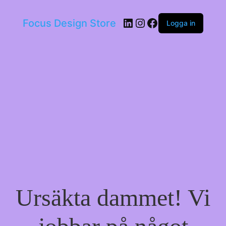
LinkedIn
Instagram
Facebook
Focus Design Store
Logga in
Ursäkta dammet! Vi