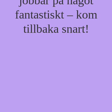
jobbar på något
fantastiskt – kom
tillbaka snart!