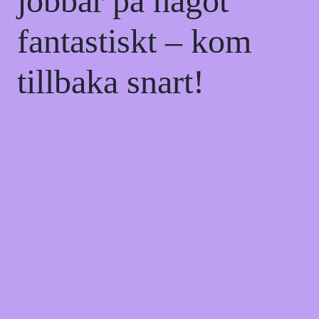
jobbar på något
fantastiskt – kom
tillbaka snart!