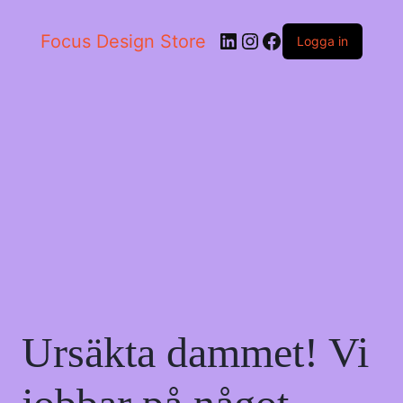
LinkedIn
Instagram
Facebook
Focus Design Store
Logga in
Ursäkta dammet! Vi