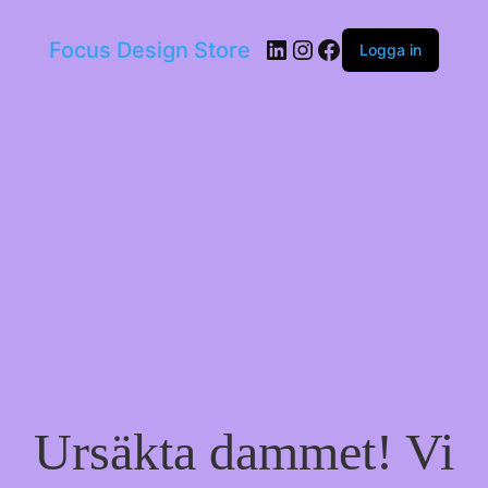
LinkedIn
Instagram
Facebook
Focus Design Store
Logga in
Ursäkta dammet! Vi