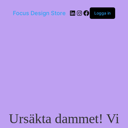
LinkedIn
Instagram
Facebook
Focus Design Store
Logga in
Ursäkta dammet! Vi