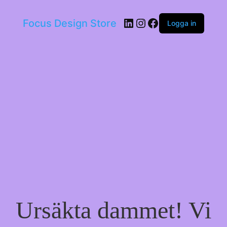
LinkedIn
Instagram
Facebook
Focus Design Store
Logga in
Ursäkta dammet! Vi