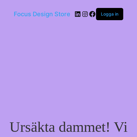
LinkedIn
Instagram
Facebook
Focus Design Store
Logga in
Ursäkta dammet! Vi