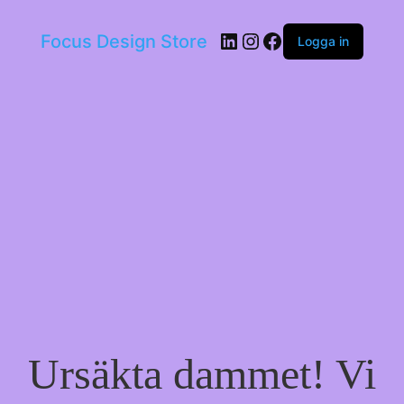
LinkedIn
Instagram
Facebook
Focus Design Store
Logga in
Ursäkta dammet! Vi