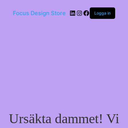
LinkedIn
Instagram
Facebook
Focus Design Store
Logga in
Ursäkta dammet! Vi