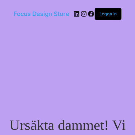
LinkedIn
Instagram
Facebook
Focus Design Store
Logga in
Ursäkta dammet! Vi