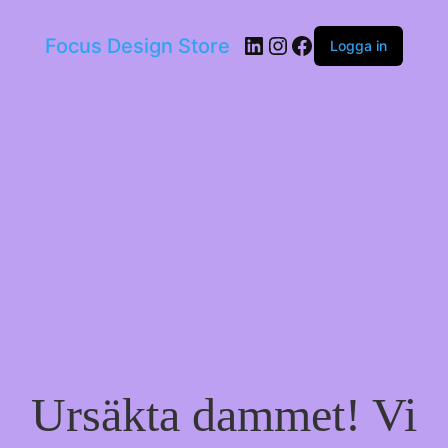
LinkedIn
Instagram
Facebook
Focus Design Store
Logga in
Ursäkta dammet! Vi