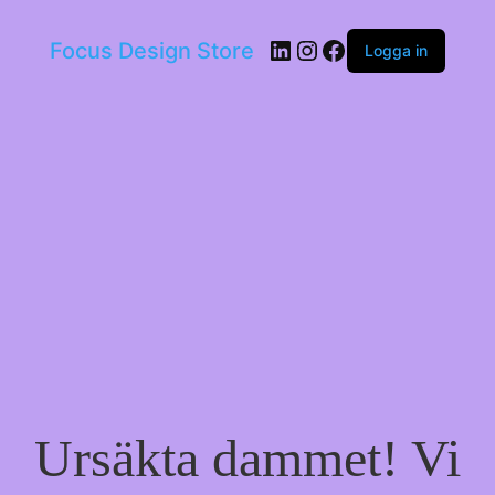
LinkedIn
Instagram
Facebook
Focus Design Store
Logga in
Ursäkta dammet! Vi