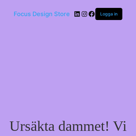
LinkedIn
Instagram
Facebook
Focus Design Store
Logga in
Ursäkta dammet! Vi