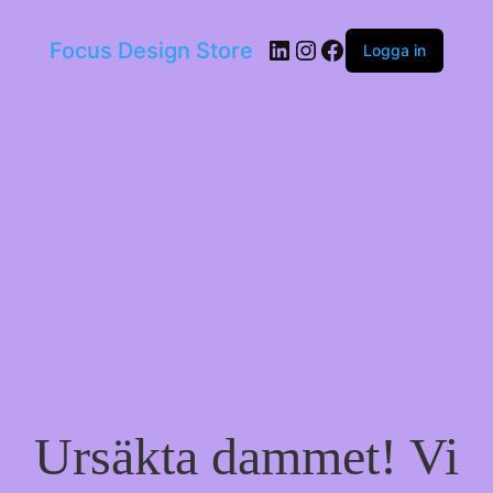
LinkedIn
Instagram
Facebook
Focus Design Store
Logga in
Ursäkta dammet! Vi