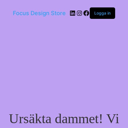
LinkedIn
Instagram
Facebook
Focus Design Store
Logga in
Ursäkta dammet! Vi