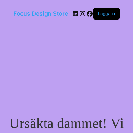
LinkedIn
Instagram
Facebook
Focus Design Store
Logga in
Ursäkta dammet! Vi